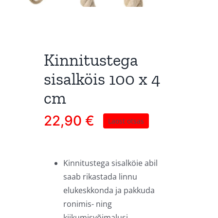
Kinnitustega
sisalköis 100 x 4
cm
22,90
€
Laost otsas
Kinnitustega sisalköie abil
saab rikastada linnu
elukeskkonda ja pakkuda
ronimis- ning
kiikumisvõimalusi.