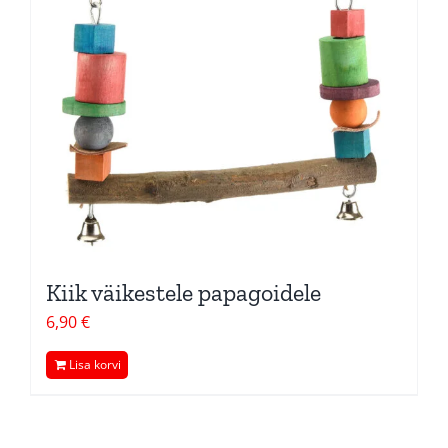
Kiik väikestele papagoidele
6,90
€
Lisa korvi