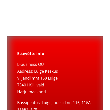
Ettevõtte info
E-business OÜ
Aadress: Luige Keskus
Viljandi mnt 168 Luige
75401 Kiili vald
Harju maakond
Bussipeatus: Luige, bussid nr. 116; 116A,
116B*; 178