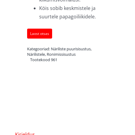
Köis sobib keskmistele ja
suurtele papagoiliikidele.
Laost otsas
Kategooriad:
Näriliste puurisisustus
,
Närilistele
,
Ronimissisustus
Tootekood
961
Kirjeldus