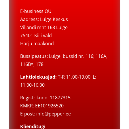
E-business OÜ
Aadress: Luige Keskus
Viljandi mnt 168 Luige
75401 Kiili vald
Harju maakond
Bussipeatus: Luige, bussid nr. 116; 116A,
116B*; 178
Lahtiolekuajad:
T-R 11.00-19.00; L:
11.00-16.00
Registrikood: 11877315
KMKR: EE101926520
E-post:
info@pepper.ee
Klienditugi