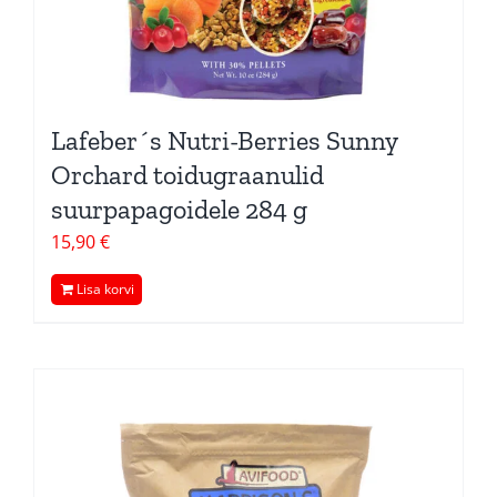
Lafeber´s Nutri-Berries Sunny
Orchard toidugraanulid
suurpapagoidele 284 g
15,90
€
Lisa korvi