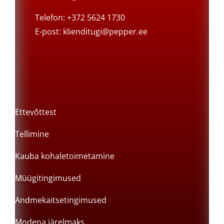
Telefon: +372 5624 1730
E-post:
klienditugi@pepper.ee
Ettevõttest
Tellimine
Kauba kohaletoimetamine
Müügitingimused
Andmekaitsetingimused
Modena järelmaks