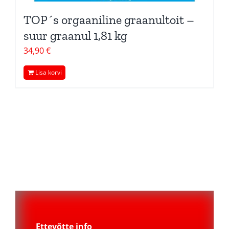
TOP´s orgaaniline graanultoit –
suur graanul 1,81 kg
34,90
€
Lisa korvi
Ettevõtte info