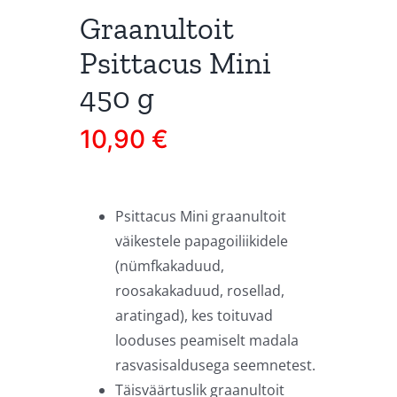
Graanultoit
Psittacus Mini
450 g
10,90
€
Psittacus Mini graanultoit
väikestele papagoiliikidele
(nümfkakaduud,
roosakakaduud, rosellad,
aratingad), kes toituvad
looduses peamiselt madala
rasvasisaldusega seemnetest.
Täisväärtuslik graanultoit