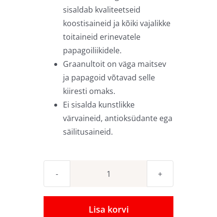
sisaldab kvaliteetseid
koostisaineid ja kõiki vajalikke
toitaineid erinevatele
papagoiliikidele.
Graanultoit on väga maitsev
ja papagoid võtavad selle
kiiresti omaks.
Ei sisalda kunstlikke
värvaineid, antioksüdante ega
säilitusaineid.
Graanultoit
Psittacus
Mini
Lisa korvi