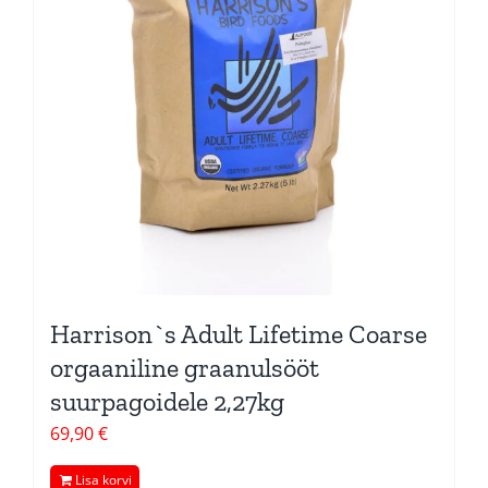
Harrison`s Adult Lifetime Coarse
orgaaniline graanulsööt
suurpagoidele 2,27kg
69,90
€
Lisa korvi