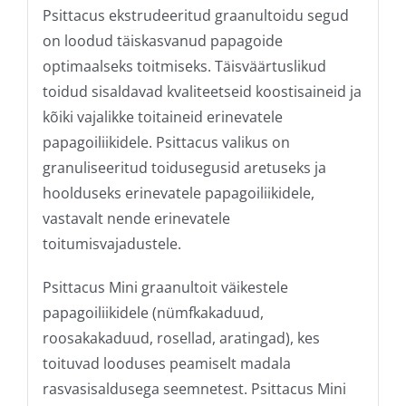
Psittacus ekstrudeeritud graanultoidu segud
on loodud täiskasvanud papagoide
optimaalseks toitmiseks. Täisväärtuslikud
toidud sisaldavad kvaliteetseid koostisaineid ja
kõiki vajalikke toitaineid erinevatele
papagoiliikidele. Psittacus valikus on
granuliseeritud toidusegusid aretuseks ja
hoolduseks erinevatele papagoiliikidele,
vastavalt nende erinevatele
toitumisvajadustele.
Psittacus Mini graanultoit väikestele
papagoiliikidele (nümfkakaduud,
roosakakaduud, rosellad, aratingad), kes
toituvad looduses peamiselt madala
rasvasisaldusega seemnetest. Psittacus Mini