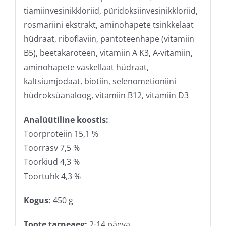
tiamiinvesinikkloriid, püridoksiinvesinikkloriid,
rosmariini ekstrakt, aminohapete tsinkkelaat
hüdraat, riboflaviin, pantoteenhape (vitamiin
B5), beetakaroteen, vitamiin A K3, A-vitamiin,
aminohapete vaskellaat hüdraat,
kaltsiumjodaat, biotiin, selenometioniini
hüdroksüanaloog, vitamiin B12, vitamiin D3
Analüütiline koostis:
Toorproteiin 15,1 %
Toorrasv 7,5 %
Toorkiud 4,3 %
Toortuhk 4,3 %
Kogus:
450 g
Toote tarneaeg:
2-14 päeva