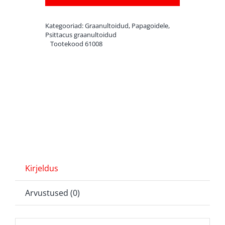
450
g
Kategooriad:
Graanultoidud
,
Papagoidele
,
kogus
Psittacus graanultoidud
Tootekood
61008
Kirjeldus
Arvustused (0)