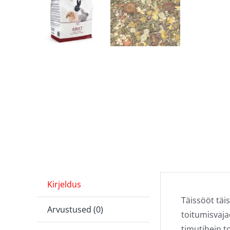
Kirjeldus
Täissööt täi
Arvustused (0)
toitumisvaja
timutihein t