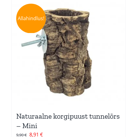
Allahindlus!
Naturaalne korgipuust tunnelõrs
– Mini
Algne
Current
8,91
€
9,90
€