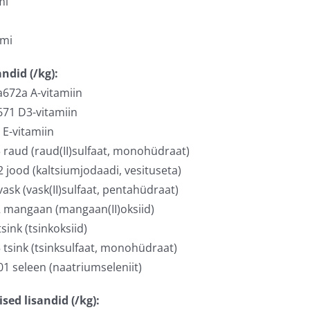
mi
umi
andid (/kg):
3a672a A-vitamiin
a671 D3-vitamiin
E-vitamiin
raud (raud(II)sulfaat, monohüdraat)
 jood (kaltsiumjodaadi, vesituseta)
ask (vask(II)sulfaat, pentahüdraat)
 mangaan (mangaan(II)oksiid)
sink (tsinkoksiid)
tsink (tsinksulfaat, monohüdraat)
1 seleen (naatriumseleniit)
sed lisandid (/kg):