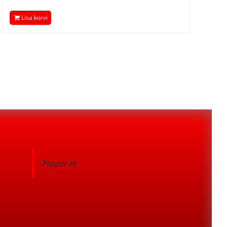
hind
price
Lisa korvi
oli:
is:
19,90 €.
17,91 €.
Pepper.ee