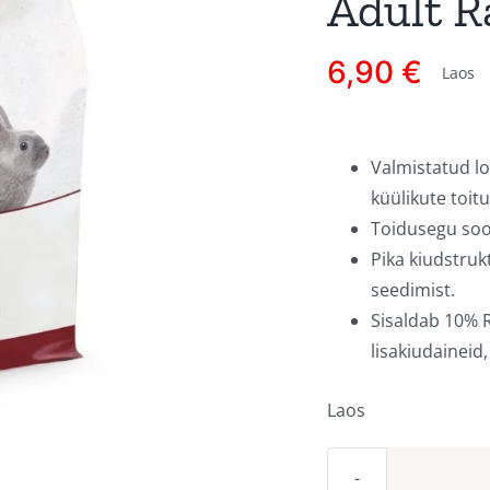
Adult R
6,90
€
Laos
Valmistatud l
küülikute toit
Toidusegu sood
Pika kiudstruk
seedimist.
Sisaldab 10% R
lisakiudaineid,
Laos