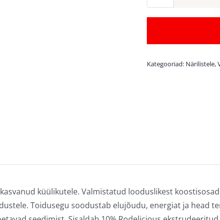
Kategooriad:
Närilistele
,
skasvanud küülikutele. Valmistatud looduslikest koostisosa
dustele. Toidusegu soodustab elujõudu, energiat ja head terv
oetavad seedimist. Sisaldab 10% Rodelicious ekstrudeeritud gr