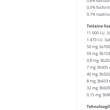
0,8% kaltsiu
0,5% fosforit
0,1% naatri
Toitaine lis
11 000 I.U. 
1 470 I.U. 3
50 mg 3a700 
59 mg 3b103 
0,8 mg 3b202
7 mg 3b405 v
40 mg 3b502
8 mg 3b603 t
32 mg 3b605 
0,15 mg 3b80
Tehnoloogili