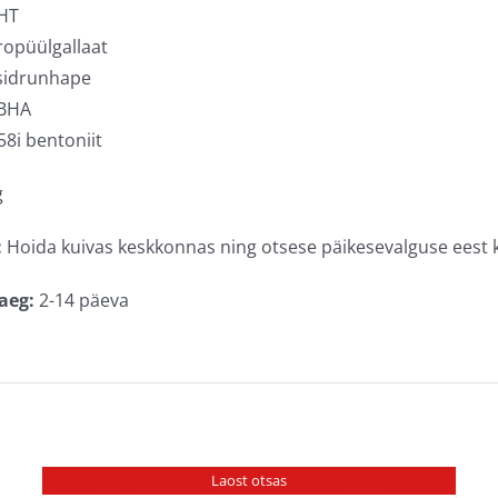
HT
ropüülgallaat
sidrunhape
 BHA
8i bentoniit
g
:
Hoida kuivas keskkonnas ning otsese päikesevalguse eest k
aeg:
2-14 päeva
Laost otsas