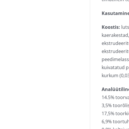
Kasutamine
Koostis:
luts
kaerakestad,
ekstrudeerit
ekstrudeerit
peedimelass, 
kuivatatud p
kurkum (0,03
Analüütilin
14.5% toorv
3,5% toorõlis
17,5% toork
6,9% toortu