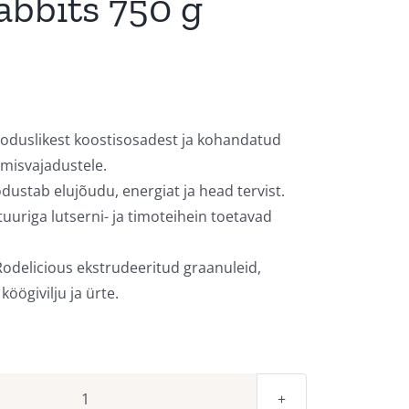
abbits 750 g
ooduslikest koostisosadest ja kohandatud
umisvajadustele.
ustab elujõudu, energiat ja head tervist.
tuuriga lutserni- ja timoteihein toetavad
odelicious ekstrudeeritud graanuleid,
 köögivilju ja ürte.