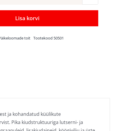
Toidusegu
küülikutele
Deli
Lisa korvi
Nature
Rodelicious
Väikeloomade toit
Tootekood
50501
Adult
Rabbits
750
g
kogus
dest ja kohandatud küülikute
ist. Pika kiudstruktuuriga lutserni- ja
aanuleid, lisakiudaineid, köögivilju ja ürte.