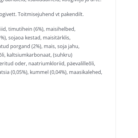
oogivett. Toitmisejuhend vt pakendilt.
id, timutihein (6%), maisihelbed,
%), sojaoa kestad, maisitärklis,
atud porgand (2%), mais, soja jahu,
õli, kaltsiumkarbonaat, (suhkru)
ritud oder, naatriumkloriid, päevalilleõli,
aatsia (0,05%), kummel (0,04%), maasikalehed,