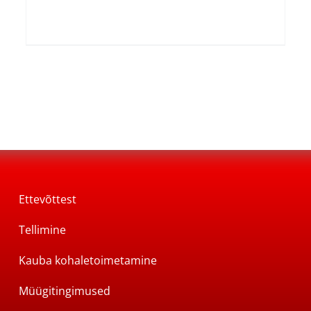
hind
price
oli:
is:
9,90 €.
8,91 €.
Ettevõttest
Tellimine
Kauba kohaletoimetamine
Müügitingimused