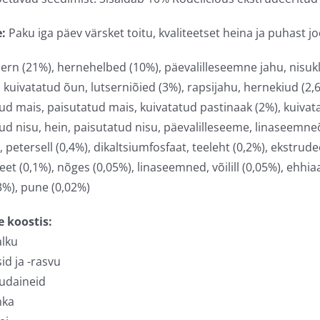
:
Paku iga päev värsket toitu, kvaliteetset heina ja puhast j
ern (21%), hernehelbed (10%), päevalilleseemne jahu, nisukli
 kuivatatud õun, lutserniõied (3%), rapsijahu, hernekiud (2,6
ud mais, paisutatud mais, kuivatatud pastinaak (2%), kuivat
ud nisu, hein, paisutatud nisu, päevalilleseeme, linaseemne
petersell (0,4%), dikaltsiumfosfaat, teeleht (0,2%), ekstrudee
eet (0,1%), nõges (0,05%), linaseemned, võilill (0,05%), ehhi
%), pune (0,02%)
e koostis:
alku
id ja -rasvu
iudaineid
hka