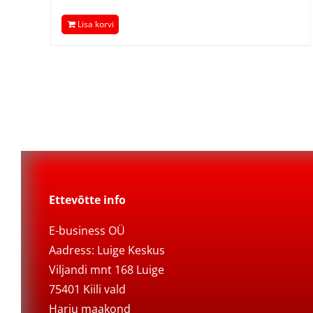
Lisa korvi
Ettevõtte info
E-business OÜ
Aadress: Luige Keskus
Viljandi mnt 168 Luige
75401 Kiili vald
Harju maakond