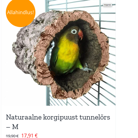
Allahindlus!
Naturaalne korgipuust tunnelõrs
– M
Algne
Current
17,91
€
19,90
€