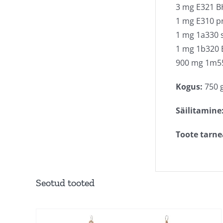
3 mg E321 B
1 mg E310 p
1 mg 1a330 
1 mg 1b320
900 mg 1m55
Kogus:
750 
Säilitamine
Toote tarne
Seotud tooted