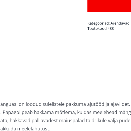
Kategooriad:
Arendavad
Tootekood
488
mänguasi on loodud sulelistele pakkuma ajutööd ja ajaviidet
. Papagoi peab hakkama mõtlema, kuidas meelehead mänguas
erata, hakkavad palliavadest maiuspalad taldrikule välja pud
pakkuda meelelahutust.