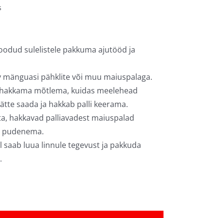
s
oodud sulelistele pakkuma ajutööd ja
v mänguasi pähklite või muu maiuspalaga.
 hakkama mõtlema, kuidas meelehead
tte saada ja hakkab palli keerama.
ata, hakkavad palliavadest maiuspalad
ja pudenema.
 saab luua linnule tegevust ja pakkuda
.
Arendav