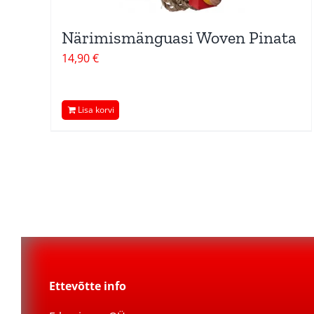
Närimismänguasi Woven Pinata
14,90
€
Lisa korvi
Ettevõtte info