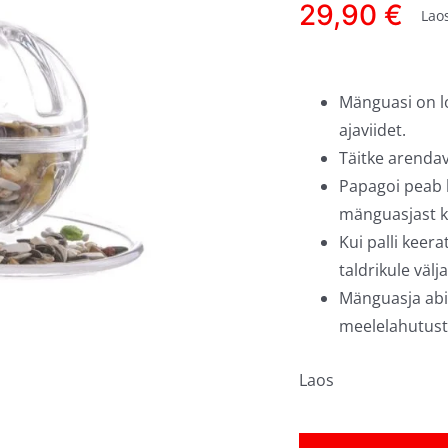
29,90
€
Lao
Mänguasi on l
ajaviidet.
Täitke arenda
Papagoi peab
mänguasjast kä
Kui palli keer
taldrikule väl
Mänguasja abil
meelelahutust
Laos