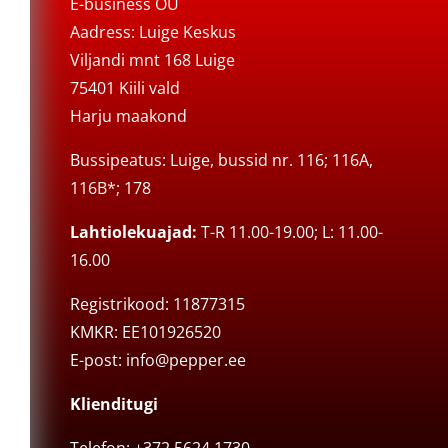
E-business OÜ
Aadress: Luige Keskus
Viljandi mnt 168 Luige
75401 Kiili vald
Harju maakond
Bussipeatus: Luige, bussid nr. 116; 116A,
116B*; 178
Lahtiolekuajad:
T-R 11.00-19.00; L: 11.00-
16.00
Registrikood: 11877315
KMKR: EE101926520
E-post:
info@pepper.ee
Klienditugi
Telefon: +372 5624 1730