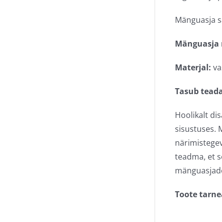
Mänguasja s
Mänguasja
Materjal:
va
Tasub teada
Hoolikalt di
sisustuses. 
närimistegev
teadma, et 
mänguasjade
Toote tarne