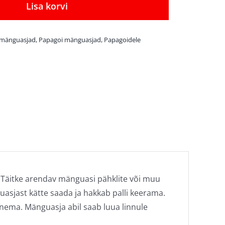
mänguasi
Lisa korvi
Buffet
Ball
 mänguasjad
,
Papagoi mänguasjad
,
Papagoidele
with
Plate
kogus
. Täitke arendav mänguasi pähklite või muu
jast kätte saada ja hakkab palli keerama.
enema. Mänguasja abil saab luua linnule