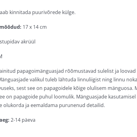
aab kinnitada puurivõrede külge.
 mõõdud:
17 x 14 cm
stupidav akrüül
!
sainitud papagoimänguasjad rõõmustavad sulelist ja loovad 
Mänguasjade valikul tuleb lähtuda linnuliigist ning linnu 
useks, sest see on papagoidele kõige olulisem mänguosa. M
see on papagoide puhul loomulik. Mänguasjade kasutamisel 
 olukorda ja eemaldama purunenud detailid.
aeg:
2-14 päeva