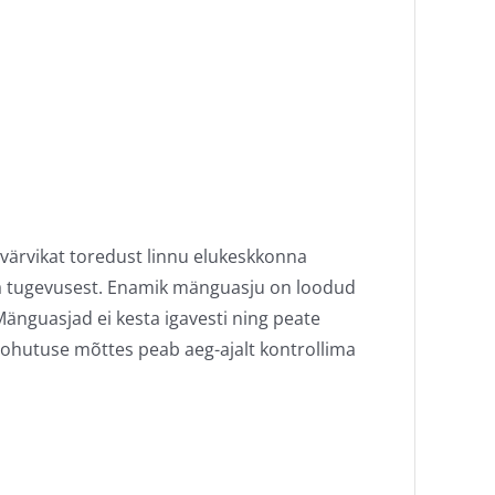
värvikat toredust linnu elukeskkonna
noka tugevusest. Enamik mänguasju on loodud
änguasjad ei kesta igavesti ning peate
ohutuse mõttes peab aeg-ajalt kontrollima