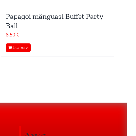
Papagoi mänguasi Buffet Party
Ball
8,50
€
Lisa korvi
Pepper.ee