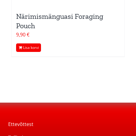
Närimismänguasi Foraging
Pouch
9,90
€
Lisa korvi
Ettevõttest