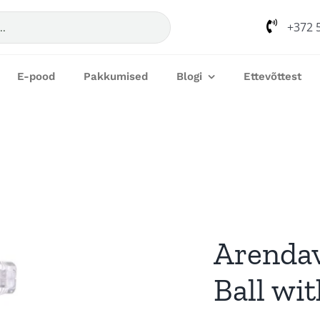
+372 
E-pood
Pakkumised
Blogi
Ettevõttest
Arendav
Ball wit